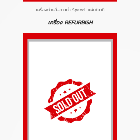
เครื่องถ่ายสี-ขาวดำ Speed แผ่น/นาที
เครื่อง REFURBISH